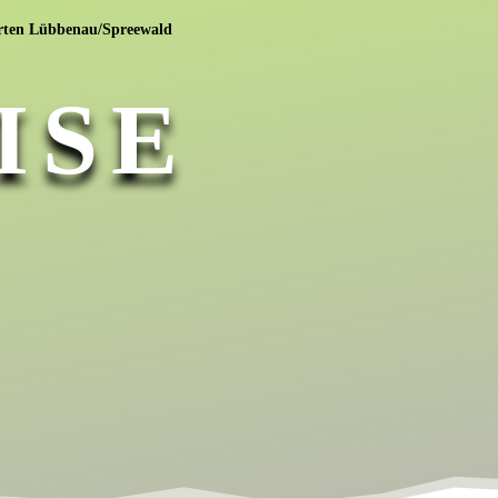
KS-Kahnfahrten
ISE