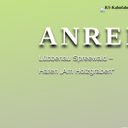
ANRE
Lübbenau Spreewald –
Hafen „Am Holzgraben“